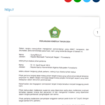
http://
1